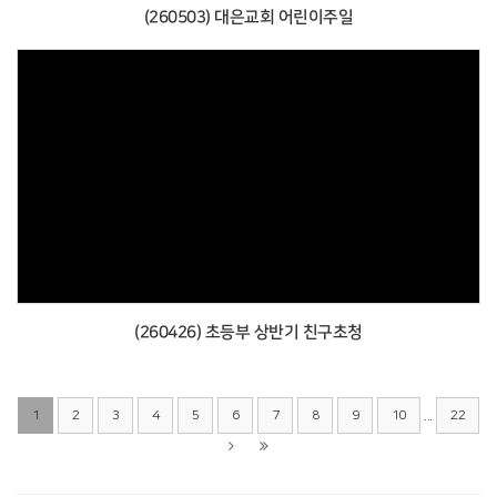
(260503) 대은교회 어린이주일
(260426) 초등부 상반기 친구초청
...
1
2
3
4
5
6
7
8
9
10
22