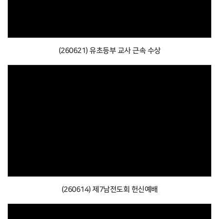
(260621) 유초등부 교사 근속 수상
(260614) 제7남전도회 헌신예배