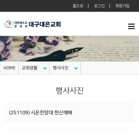
홈으로
로그인
회원가입
HOME
교회생활
행사사진
행사사진
(251109) 시온찬양대 헌신예배