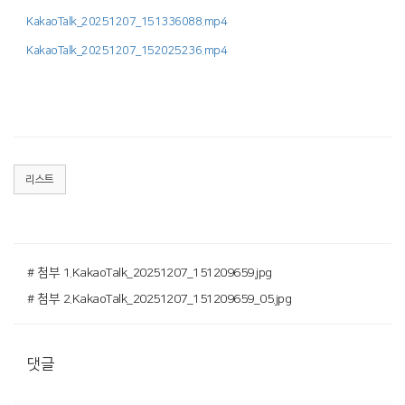
KakaoTalk_20251207_151336088.mp4
KakaoTalk_20251207_152025236.mp4
리스트
# 첨부 1.KakaoTalk_20251207_151209659.jpg
# 첨부 2.KakaoTalk_20251207_151209659_05.jpg
댓글