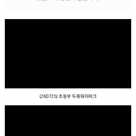
(260725) 초등부 두류워터파크