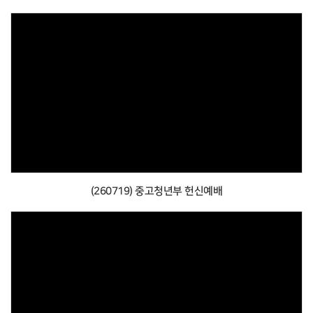
(260719) 중고청년부 헌신예배