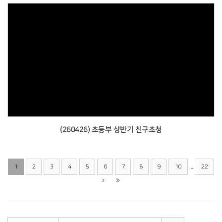
(260426) 초등부 상반기 친구초청
...
1
2
3
4
5
6
7
8
9
10
22