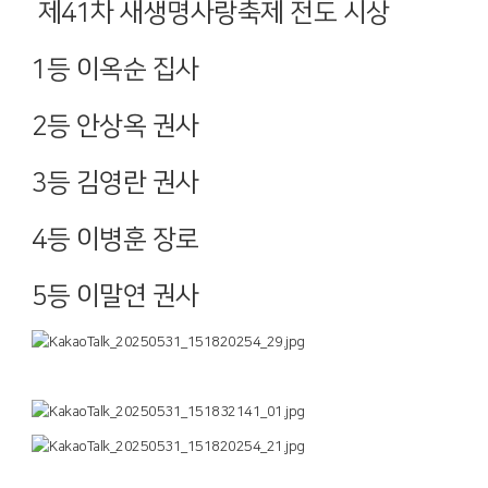
제41차 새생명사랑축제 전도 시상
1등 이옥순 집사
2등 안상옥 권사
3등 김영란 권사
4등 이병훈 장로
5등 이말연 권사