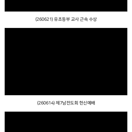
(260621) 유초등부 교사 근속 수상
(260614) 제7남전도회 헌신예배