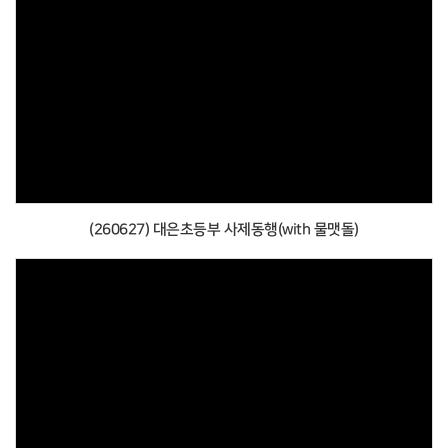
(260627) 대은초등부 사제동행(with 물맷돌)