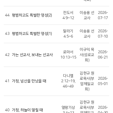
전도서
이송용 선
2026-
44
평범하고도 특별한 영성(2)
4:9~12
교사
07-17
말라기
이송용 선
2026-
43
평범하고도 특별한 영성(1)
4:5~6
교사
07-10
이규익 목
로마서
2026-
42
가는 선교사, 보내는 선교사
사(성로교
10:13~15
06-21
회)
김현규 원
다니엘
로목사(부
2026-
41
가정, 넘산을 만났을 때
2:12~19,
암제일교
05-01
46~49
회)
김현규 원
열왕기상
로목사(부
2026-
40
가정, 하늘이 열릴 때
3:4~13
암제일교
04-30