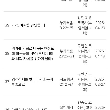
회)
김현규 원
누가복음
로목사(부
2026-
39
가정, 바람을 만났을 때
8:22~25
암제일교
04-29
회)
구빈건 목
위기를 기회로 바꾸는 여전도
누가복음
사(사랑이
2026-
38
회 회원들의 사명 (부제: 너희
23:26~31
꽃피는교
04-19
와 너희 자녀를 위하여 울라)
회)
구빈건 목
영적침체를 벗어나서 회복과
사도행전
사(사랑이
2026-
37
부흥으로
2:42~47
꽃피는교
02-27
회)
변종길 교
요한계시
수(전, 고려
2026-