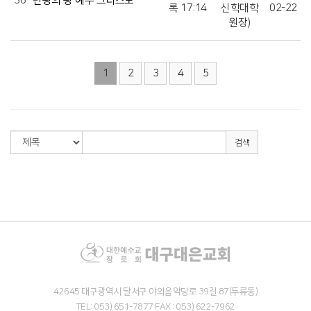
36
만왕의 왕 예수 그리스도
록 17:14
신학대학
02-22
원장)
1
2
3
4
5
검색
42645 대구광역시 달서구 야외음악당로 39길 87(두류동)
TEL: 053) 651-7877 FAX : 053) 622-7962