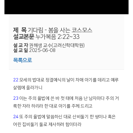
제 목
기다림 - 봄을 사는 코스모스
설교본문
누가복음 2:22~33
설 교 자
권해생 교수(고려신학대학원)
설 교 일
2025-06-08
목록으로
22
모세의 법대로 정결예식의 날이 차매 아기를 데리고 예루
살렘에 올라가니
23
이는 주의 율법에 쓴 바 첫 태에 처음 난 남자마다 주의 거
룩한 자라 하리라 한 대로 아기를 주께 드리고
24
또 주의 율법에 말씀하신 대로 산비둘기 한 쌍이나 혹은
어린 집비둘기 둘로 제사하려 함이더라