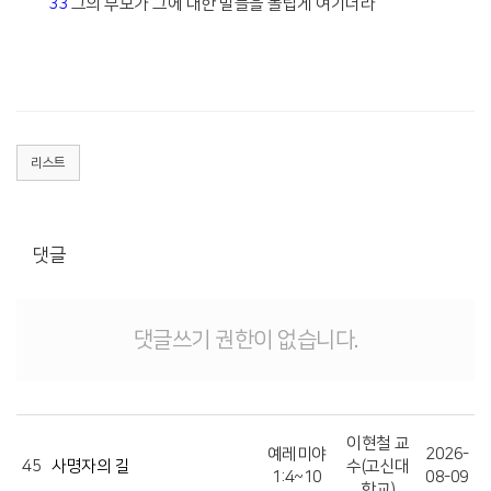
33
그의 부모가 그에 대한 말들을 놀랍게 여기더라
리스트
댓글
댓글쓰기 권한이 없습니다.
이현철 교
예레미야
2026-
45
사명자의 길
수(고신대
1:4~10
08-09
학교)